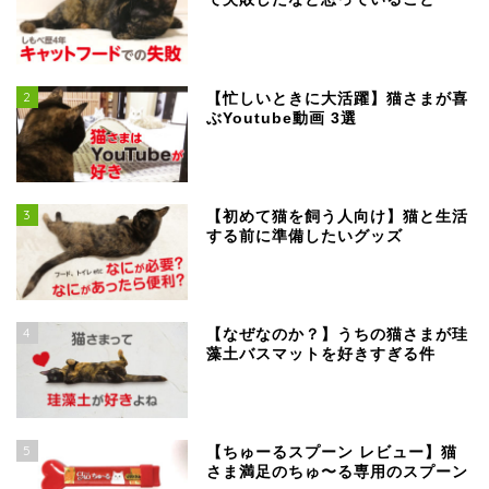
2
【忙しいときに大活躍】猫さまが喜
ぶYoutube動画 3選
3
【初めて猫を飼う人向け】猫と生活
する前に準備したいグッズ
4
【なぜなのか？】うちの猫さまが珪
藻土バスマットを好きすぎる件
5
【ちゅーるスプーン レビュー】猫
さま満足のちゅ〜る専用のスプーン