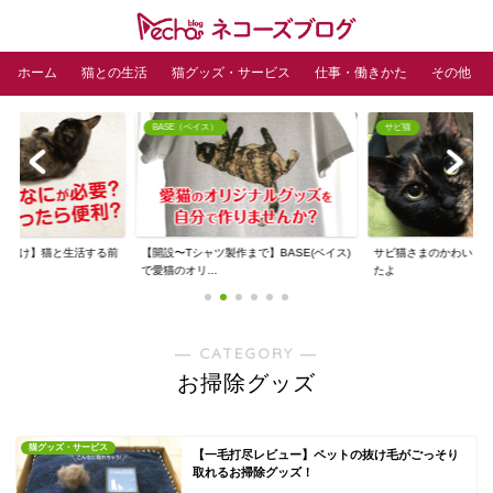
ホーム
猫との生活
猫グッズ・サービス
仕事・働きかた
その他
BASE（ベイス）
サビ猫
人向け】猫と生活する前
【開設〜Tシャツ製作まで】BASE(ベイス)
サビ猫さまのかわいい
ズ
で愛猫のオリ...
たよ
― CATEGORY ―
お掃除グッズ
猫グッズ・サービス
【一毛打尽レビュー】ペットの抜け毛がごっそり
取れるお掃除グッズ！