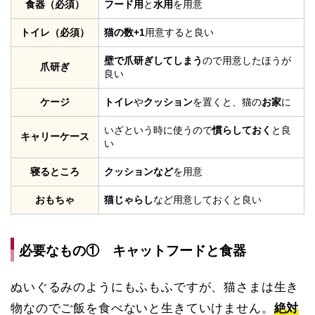
食器（必須）
フード用
と
水用
を用意
トイレ（必須）
猫の数+1
用意すると良い
壁で爪研ぎしてしまう
ので用意したほうが
爪研ぎ
良い
ケージ
トイレ
や
クッション
を置くと、猫の
お家
に
いざという時に使うので
慣らしておく
と良
キャリーケース
い
寝るところ
クッションなど
を用意
おもちゃ
猫じゃらし
など用意しておくと良い
必要なもの① キャットフードと食器
ぬいぐるみのようにもふもふですが、猫さまは生き
物なのでご飯を食べないと生きていけません。
絶対