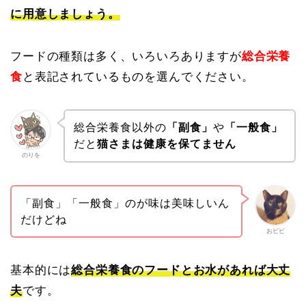
に用意しましょう。
フードの種類は多く、いろいろありますが
総合栄養
食
と表記されているものを選んでください。
総合栄養食以外の
「副食」
や
「一般食」
だと
猫さまは健康を保てません
のりを
「副食」「一般食」のが味は美味しいん
だけどね
おビビ
基本的には
総合栄養食のフードとお水があれば大丈
夫
です。