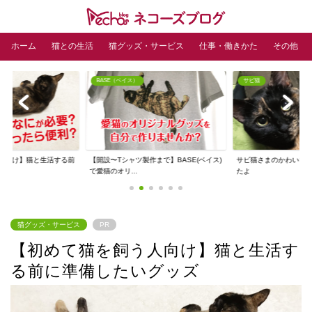
ホーム
猫との生活
猫グッズ・サービス
仕事・働きかた
その他
BASE（ベイス）
サビ猫
人向け】猫と生活する前
【開設〜Tシャツ製作まで】BASE(ベイス)
サビ猫さまのかわいい
ズ
で愛猫のオリ...
たよ
猫グッズ・サービス
PR
【初めて猫を飼う人向け】猫と生活す
る前に準備したいグッズ