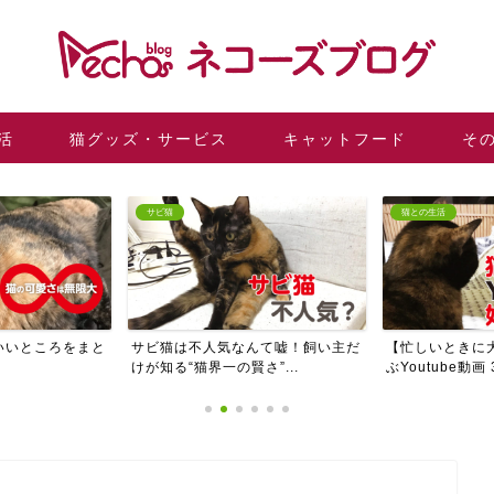
活
猫グッズ・サービス
キャットフード
そ
サビ猫
猫との生活
いいところをまと
サビ猫は不人気なんて嘘！飼い主だ
【忙しいときに
けが知る“猫界一の賢さ”...
ぶYoutube動画 3