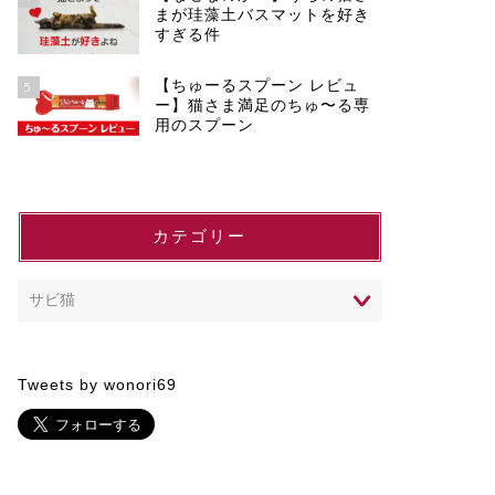
まが珪藻土バスマットを好き
すぎる件
【ちゅーるスプーン レビュ
5
ー】猫さま満足のちゅ〜る専
用のスプーン
カテゴリー
Tweets by wonori69