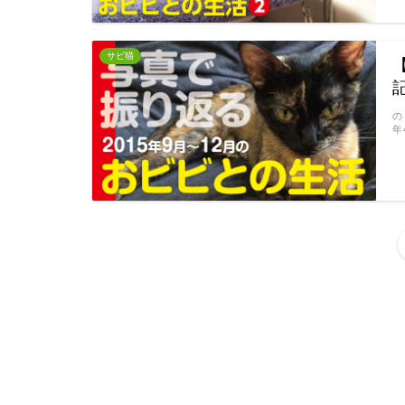
サビ猫
記
の
年