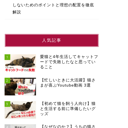
しないためのポイントと理想の配置を徹底
解説
人気記事
愛猫と4年生活してキャットフ
1
ードで失敗したなと思ってい
ること
【忙しいときに大活躍】猫さ
2
まが喜ぶYoutube動画 3選
【初めて猫を飼う人向け】猫
3
と生活する前に準備したいグ
ッズ
【なぜなのか？】うちの猫さ
4