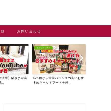
の他
お問い合わせ
キャットフード
猫グッズ・サービ
大活躍】猫さまが喜
625種から栄養バランスの良いおす
【初めて猫を
...
すめキャットフードを紹...
する前に準備