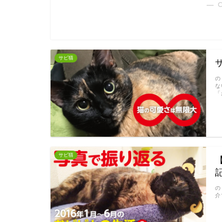
― 
サビ猫
の
な
「
サビ猫
記
の
介