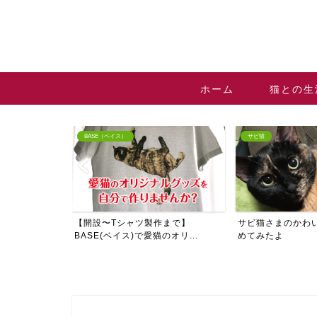
ホーム
猫との生
BASE（ベイス）
サビ猫
向け】猫と生活
【開設〜Tシャツ製作まで】
サビ猫さまのかわ
グッズ
BASE(ベイス)で愛猫のオリ...
めてみたよ