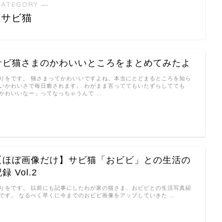
CATEGORY ―
サビ猫
サビ猫さまのかわいいところをまとめてみたよ
りをです。 猫さまってかわいいですよね。本当にとどまるところを知ら
いかわいさで毎日癒されます。 わがまま言っててもいたずらしてても
かわいいなー」ってなっちゃうんで …
【ほぼ画像だけ】サビ猫「おビビ」との生活の
録 Vol.2
りをです。 以前にも記事にしたわが家の猫さま、おビビとの生活写真紹
です。 なるべく早くに今までのおビビ画像をアップしていきた …