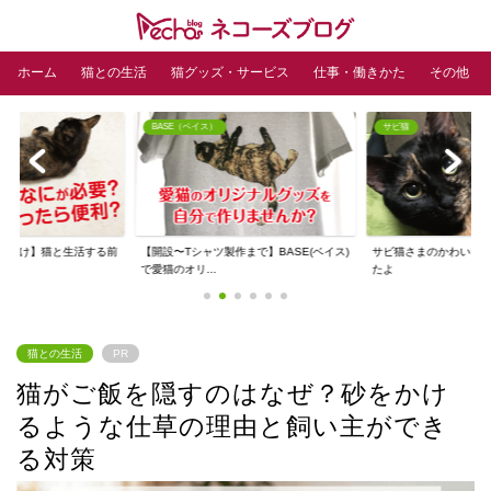
ホーム
猫との生活
猫グッズ・サービス
仕事・働きかた
その他
BASE（ベイス）
サビ猫
人向け】猫と生活する前
【開設〜Tシャツ製作まで】BASE(ベイス)
サビ猫さまのかわいい
ズ
で愛猫のオリ...
たよ
猫との生活
PR
猫がご飯を隠すのはなぜ？砂をかけ
るような仕草の理由と飼い主ができ
る対策