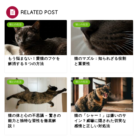
RELATED POST
猫との生活
猫との生活
もう悩まない！愛猫のフケを
猫のマズル：知られざる役割
解消する５つの方法
と重要性
猫との生活
猫との生活
猫の体と心の不思議 – 驚きの
猫の「シャー！」は嫌いのサ
能力と独特な習性を徹底解
イン？威嚇に隠された切実な
説！
感情と正しい対処法