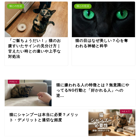
猫との生活
猫との生活
「ご飯ちょうだい！」猫のお
猫の目はなぜ美しい？心を奪
腹すいたサインの見分け方｜
われる神秘と科学
甘えたい時との違いや上手な
対処法
猫に嫌われる人の特徴とは？無意識にや
ってるNG行動と「好かれる人」への
逆...
猫にシャンプーは本当に必要？メリッ
ト・デメリットと適切な頻度