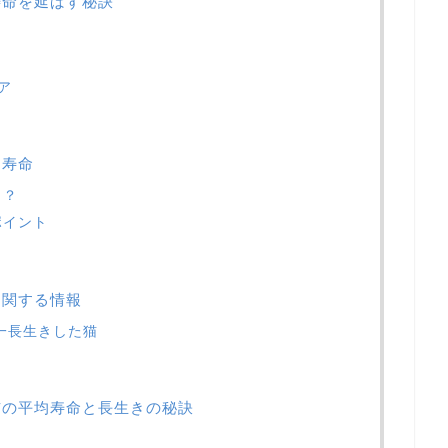
寿命を延ばす秘訣
ア
と寿命
と？
ポイント
に関する情報
一長生きした猫
猫の平均寿命と長生きの秘訣