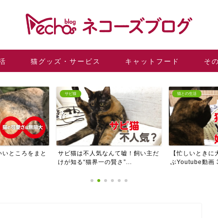
活
猫グッズ・サービス
キャットフード
そ
猫
猫との生活
猫は不人気なんて嘘！飼い主だ
【忙しいときに大活躍】猫さまが喜
6
る“猫界一の賢さ”...
ぶYoutube動画 3...
す