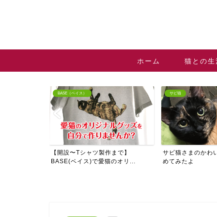
ホーム
猫との生
ベイス）
サビ猫
サビ
〜Tシャツ製作まで】
サビ猫さまのかわいいところをまと
サビ
ベイス)で愛猫のオリ...
めてみたよ
けが知