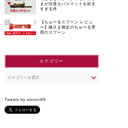
まが珪藻土バスマットを好き
すぎる件
【ちゅーるスプーン レビュ
5
ー】猫さま満足のちゅ〜る専
用のスプーン
カテゴリー
Tweets by wonori69