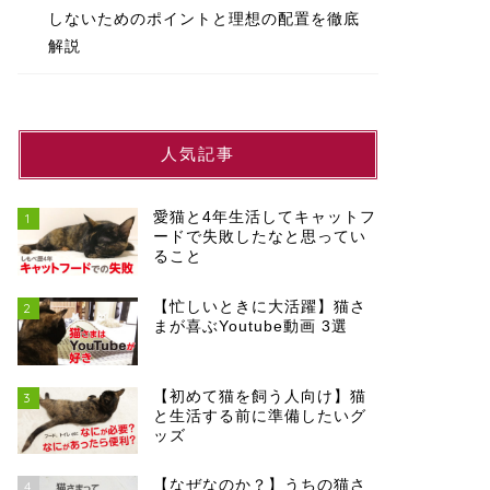
しないためのポイントと理想の配置を徹底
解説
人気記事
愛猫と4年生活してキャットフ
1
ードで失敗したなと思ってい
ること
【忙しいときに大活躍】猫さ
2
まが喜ぶYoutube動画 3選
【初めて猫を飼う人向け】猫
3
と生活する前に準備したいグ
ッズ
【なぜなのか？】うちの猫さ
4