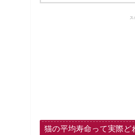
ス
猫の平均寿命って実際ど