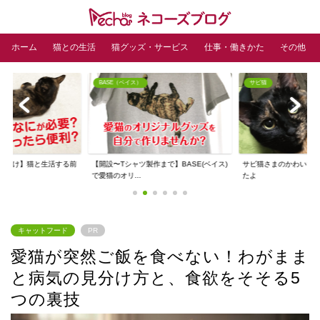
ホーム
猫との生活
猫グッズ・サービス
仕事・働きかた
その他
BASE（ベイス）
サビ猫
人向け】猫と生活する前
【開設〜Tシャツ製作まで】BASE(ベイス)
サビ猫さまのかわいい
ズ
で愛猫のオリ...
たよ
キャットフード
PR
愛猫が突然ご飯を食べない！わがまま
と病気の見分け方と、食欲をそそる5
つの裏技